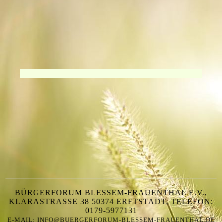
BÜRGERFORUM BLESSEM-FRAUENTHAL E.V.,
KLARASTRASSE 38 50374 ERFTSTADT, TELEFON:
0179-5977131
E-MAIL: INFO@BUERGERFORUM-BLESSEM-FRAUENTHAL.DE