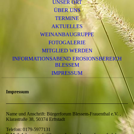
UNSER ORT
ÜBER UNS
TERMINE
AKTUELLES
WEINANBAUGRUPPE
FOTOGALERIE
MITGLIED WERDEN
INFORMATIONSABEND EROSIONSBEREICH
BLESSEM
IMPRESSUM
Impressum
Name und Anschrift: Bürgerforum Blessem-Frauenthal e.V. ,
Klarastraße 38, 50374 Erftstadt
Telefon: 0179-5977131