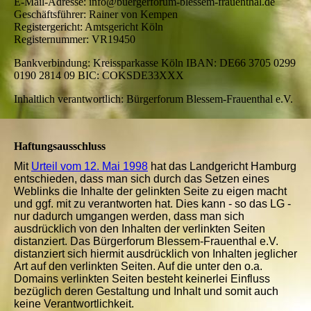
E-Mail-Adresse: info@buergerforum-blessem-frauenthal.de
Geschäftsführer: Rainer von Kempen
Registergericht: Amtsgericht Köln
Registernummer: VR19450
Bankverbindung: Kreissparkasse Köln IBAN: DE66 3705 0299
0190 2814 09 BIC: COKSDE33XXX
Inhaltlich verantwortlich: Bürgerforum Blessem-Frauenthal e.V.
Haftungsausschluss
Mit
Urteil vom 12. Mai 1998
hat das Landgericht Hamburg
entschieden, dass man sich durch das Setzen eines
Weblinks die Inhalte der gelinkten Seite zu eigen macht
und ggf. mit zu verantworten hat. Dies kann - so das LG -
nur dadurch umgangen werden, dass man sich
ausdrücklich von den Inhalten der verlinkten Seiten
distanziert. Das Bürgerforum Blessem-Frauenthal e.V.
distanziert sich hiermit ausdrücklich von Inhalten jeglicher
Art auf den verlinkten Seiten. Auf die unter den o.a.
Domains verlinkten Seiten besteht keinerlei Einfluss
bezüglich deren Gestaltung und Inhalt und somit auch
keine Verantwortlichkeit.